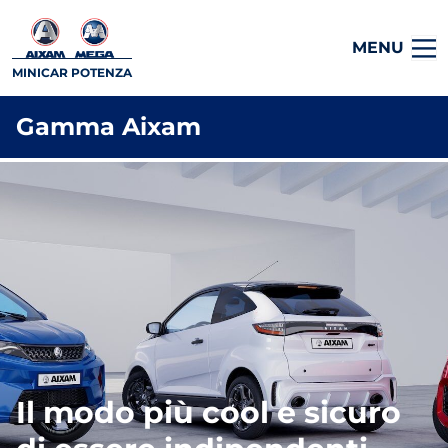
MENU
MINICAR POTENZA
Gamma Aixam
Il modo più cool e sicuro