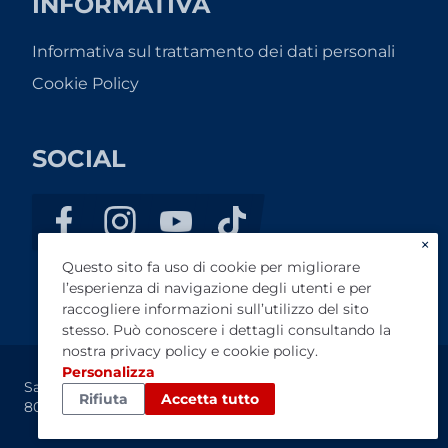
INFORMATIVA
Informativa sul trattamento dei dati personali
Cookie Policy
SOCIAL
×
Questo sito fa uso di cookie per migliorare
l’esperienza di navigazione degli utenti e per
raccogliere informazioni sull’utilizzo del sito
stesso. Può conoscere i dettagli consultando la
nostra
privacy policy
e
cookie policy
.
Personalizza
Sanza Motors S.R.L. - P.IVA: 07263380631 - Cap. Soc. €
Rifiuta
Accetta tutto
80.000