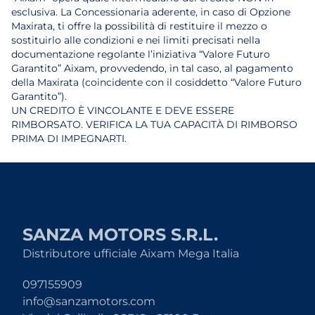
esclusiva. La Concessionaria aderente, in caso di Opzione
Maxirata, ti offre la possibilità di restituire il mezzo o
sostituirlo alle condizioni e nei limiti precisati nella
documentazione regolante l’iniziativa “Valore Futuro
Garantito” Aixam, provvedendo, in tal caso, al pagamento
della Maxirata (coincidente con il cosiddetto “Valore Futuro
Garantito”).
UN CREDITO È VINCOLANTE E DEVE ESSERE
RIMBORSATO. VERIFICA LA TUA CAPACITÀ DI RIMBORSO
PRIMA DI IMPEGNARTI.
SANZA MOTORS S.R.L.
Distributore ufficiale Aixam Mega Italia
097155909
info@sanzamotors.com