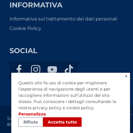
INFORMATIVA
Informativa sul trattamento dei dati personali
Cookie Policy
SOCIAL
×
Questo sito fa uso di cookie per migliorare
l’esperienza di navigazione degli utenti e per
raccogliere informazioni sull’utilizzo del sito
stesso. Può conoscere i dettagli consultando la
nostra
privacy policy
e
cookie policy
.
Personalizza
Sanza Motors S.R.L. - P.IVA: 07263380631 - Cap. Soc. €
Rifiuta
Accetta tutto
80.000